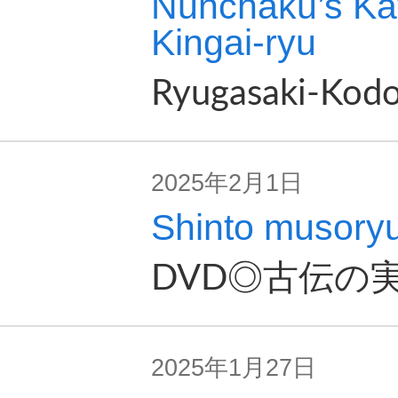
Nunchaku’s Kat
Kingai-ryu
Ryugasaki-Kod
2025年2月1日
Shinto musoryu 
DVD◎古伝の
2025年1月27日