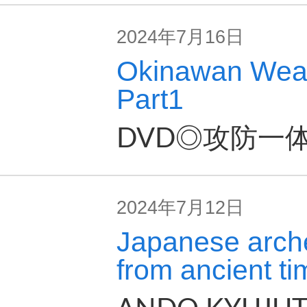
2024年7月16日
Okinawan We
Part1
DVD◎攻防一
2024年7月12日
Japanese arch
from ancient ti