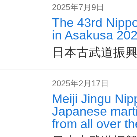
2025年7月9日
The 43rd Nipp
in Asakusa 20
日本古武道振
2025年2月17日
Meiji Jingu Ni
Japanese marti
from all over th