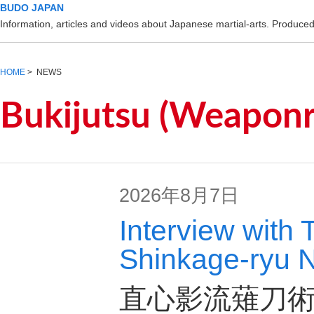
BUDO JAPAN
Information, articles and videos about Japanese martial-arts. Produc
HOME
> NEWS
Bukijutsu (Weaponr
2026年8月7日
Interview with 
Shinkage-ryu N
直心影流薙刀