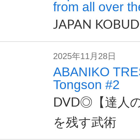
from all over th
JAPAN KOBUD
2025年11月28日
ABANIKO TRE
Tongson #2
DVD◎【達人
を残す武術