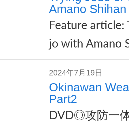
Amano Shihan 
Feature article:
jo with Amano S
2024年7月19日
Okinawan We
Part2
DVD◎攻防一