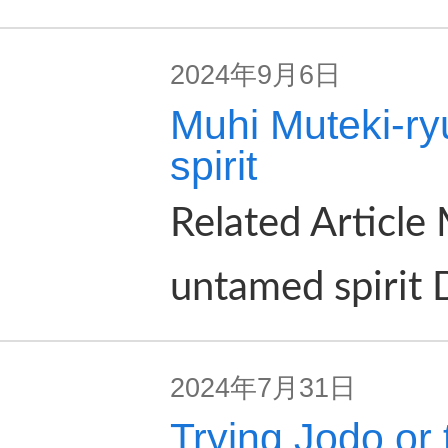
2024年9月6日
Muhi Muteki-ry
spirit
Related Article
untamed sp
2024年7月31日
Trying Jodo or 