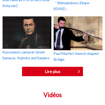
「Shimabukuro Zenpo
itchy ear]
SENSEI」
Kurosawa’s samurai: Seven
Paul Martin’s Sword-shaped
Samurai, Yojimbo and Sanjuro
Bridge
Lire plus
Vidéos