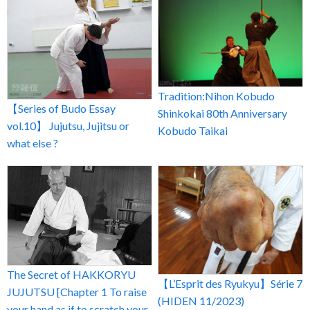
Tradition:Nihon Kobudo
【Series of Budo Essay
Shinkokai 80th Anniversary
vol.10】 Jujutsu, Jujitsu or
Kobudo Taikai
what else ?
The Secret of HAKKORYU
【L’Esprit des Ryukyu】Série 7
JUJUTSU [Chapter 1 To raise
(HIDEN 11/2023)
your hand as if to scratch your