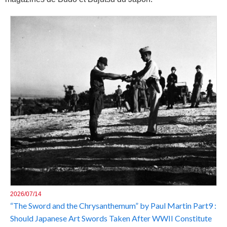
2026/07/14
“The Sword and the Chrysanthemum” by Paul Martin Part9 :
Should Japanese Art Swords Taken After WWII Constitute