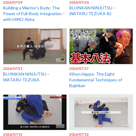
2026/07/29
2026/07/24
Building a Warrior’s Body: The
BUJINKAN NINJUTSU –
Power of Full-Body Integration –
WATARU TEZUKA #2
with HINO Akira
2026/07/21
2026/07/17
BUJINKAN NINJUTSU –
Kihon Happo: The Eight
WATARU TEZUKA
Fundamental Techniques of
Bujinkan
2026/07/15
2026/07/13